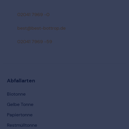
02041 7969 -0
ed.porttob-tseb@tseb
02041 7969 -59
Abfallarten
Biotonne
Gelbe Tonne
Papiertonne
Restmülltonne