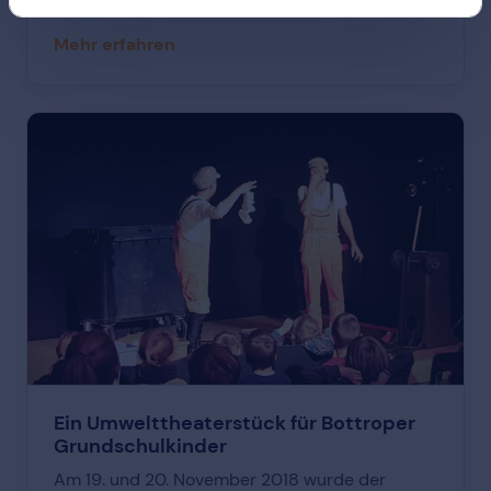
der offenen Tür“ auf dem Recyclinghof (Südring
73) am Samstag, 31. August die Gelegenheit
Mehr erfahren
dazu. Leuchtende Kinderaugen und Staunen
waren garantiert.
Ein Umwelttheaterstück für Bottroper
Grundschulkinder
Am 19. und 20. November 2018 wurde der