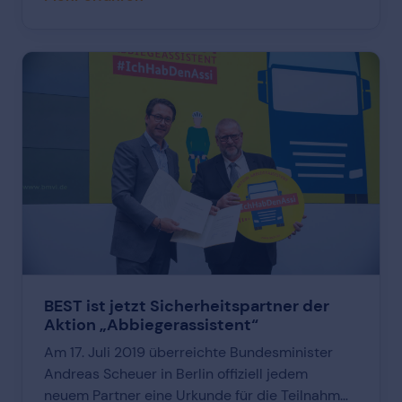
diejenigen ansprechen, die bereit sind, sich für
ihren Wohnort und ihr Wohnumfeld zu
engagieren, und mit ihrem Einsatz dazu
beitragen, dass Bottrop sauber bleibt.
BEST ist jetzt Sicherheitspartner der
Aktion „Abbiegerassistent“
Am 17. Juli 2019 überreichte Bundesminister
Andreas Scheuer in Berlin offiziell jedem
neuem Partner eine Urkunde für die Teilnahme