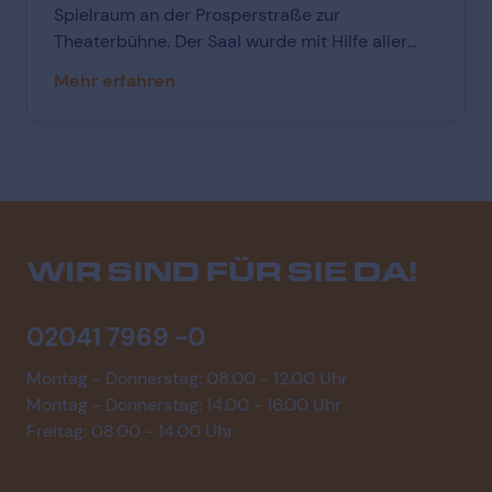
Spielraum an der Prosperstraße zur
Theaterbühne. Der Saal wurde mit Hilfe aller
Mitwirkenden zu einem tollen Bühnenerlebnis
Mehr erfahren
für die kleinen Gäste. Kinderaugen staunen und
Vorfreude breiten sich schnell bei der Ankunft
im Vorraum des Saals aus. Und plötzlich ging
es los!
WIR SIND FÜR SIE DA!
02041 7969 -0
Montag - Donnerstag: 08.00 - 12.00 Uhr
Montag - Donnerstag: 14.00 - 16.00 Uhr
Freitag: 08.00 - 14.00 Uhr