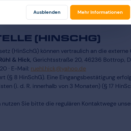
Ausblenden
Mehr Informationen
ELLE (HINSCHG)
tz (HinSchG) können vertraulich an die externe 
Rühl & Hick
, Gerichtsstraße 20, 46236 Bottrop, 
820 · E-Mail:
ed.oohay@kcih.lheur
ahrt (§ 8 HinSchG). Eine Eingangsbestätigung erfo
sten (i. d. R. innerhalb von 3 Monaten) (§ 17 Hi
nutzen Sie bitte die regulären Kontaktwege unse