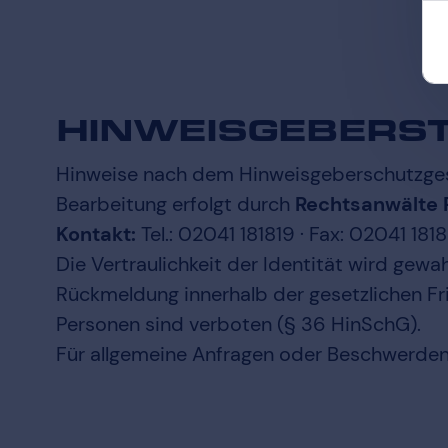
HINWEISGEBERST
Hinweise nach dem Hinweisgeberschutzgese
Bearbeitung erfolgt durch
Rechtsanwälte 
Kontakt:
Tel.: 02041 181819 · Fax: 02041 181
Die Vertraulichkeit der Identität wird gew
Rückmeldung innerhalb der gesetzlichen Fri
Personen sind verboten (§ 36 HinSchG).
Für allgemeine Anfragen oder Beschwerden 