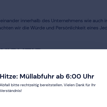
Miteinander innerhalb des Unternehmens wie auch
achten wir die Würde und Persönlichkeit eines Je
WICHTIG
 hohen Stellenwert. Die BEST AöR hat sich an vie
, sehr ernst. Der gute Ruf, die Glaubwürdigkeit u
Hitze: Müllabfuhr ab 6:00 Uhr
 Regelverstöße geschehen.
Abfall bitte rechtzeitig bereitstellen. Vielen Dank für Ihr
Verständnis!