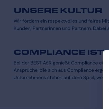
UNSERE KULTUR
Wir fördern ein respektvolles und faires 
Kunden, Partnerinnen und Partnern. Dabei 
COMPLIANCE IST 
Bei der BEST AöR genießt Compliance einen
Ansprüche, die sich aus Compliance ergeben
Unternehmens stehen auf dem Spiel, wenn