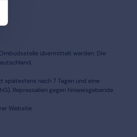
Ombudsstelle übermittelt werden. Die
Deutschland.
lgt spätestens nach 7 Tagen und eine
nSchG). Repressalien gegen hinweisgebende
rer Website.