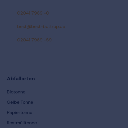
02041 7969 -0
ed.porttob-tseb@tseb
02041 7969 -59
Abfallarten
Biotonne
Gelbe Tonne
Papiertonne
Restmülltonne