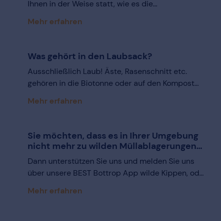
Ihnen in der Weise statt, wie es die
Straßenreinigungssatzung Bottrop und ihre
Mehr erfahren
Anlagen vorsehen. Die Straßenreinigungsteams
und Kehrmaschinen kommen allerdings nicht
immer am selben Wochentag oder zu derselben
Was gehört in den Laubsack?
Uhrzeit. Dies ist aufgrund eines vielfältigen
Ausschließlich Laub! Äste, Rasenschnitt etc.
Betriebsablaufes nicht zu gewährleisten.
gehören in die Biotonne oder auf den Kompost
bzw. können gegen eine Gebühr an den
Mehr erfahren
Recyclinghöfen abgegeben werden.
Sie möchten, dass es in Ihrer Umgebung
nicht mehr zu wilden Müllablagerungen
kommt?
Dann unterstützen Sie uns und melden Sie uns
über unsere BEST Bottrop App wilde Kippen, oder
rufen Sie uns an 02041 - 7969-37, -30 - oder 24.
Mehr erfahren