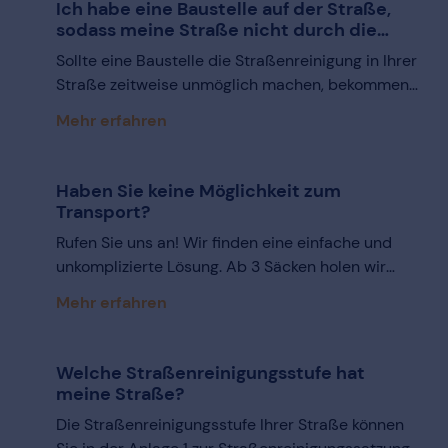
Ich habe eine Baustelle auf der Straße,
sodass meine Straße nicht durch die
BEST AöR gereinigt werden kann.
Sollte eine Baustelle die Straßenreinigung in Ihrer
Bekomme ich die Gebühren für den
Straße zeitweise unmöglich machen, bekommen
Zeitraum der ausgefallenen
Sie die Gebühren für den Zeitraum natürlich auf
Straßenreinigung erstattet?
Mehr erfahren
Antrag erstattet. Verhalten Sie sich bitte, wie
folgt: Warten Sie ab, bis die Baustelle beseitigt ist.
Sodann stellen Sie einen formlosen Antrag an die
Haben Sie keine Möglichkeit zum
BEST AöR und geben an, dass Sie eine
Transport?
Gebührenerstattung wegen der ausgefallenen
Rufen Sie uns an! Wir finden eine einfache und
Straßenreinigung verlangen. Geben Sie zudem
unkomplizierte Lösung. Ab 3 Säcken holen wir
den Zeitraum der Baustelle und Ihre Adresse,
diese Säcke auch gerne nach Terminabsprache
sowie am besten das Kassenzeichen Ihres
Mehr erfahren
bei Ihnen vor der Haustür ab .
Gebührenbescheides an. Die BEST AöR wird
Ihnen umgehend die entsprechenden Gebühren
Welche Straßenreinigungsstufe hat
zurückerstatten.
meine Straße?
Die Straßenreinigungsstufe Ihrer Straße können