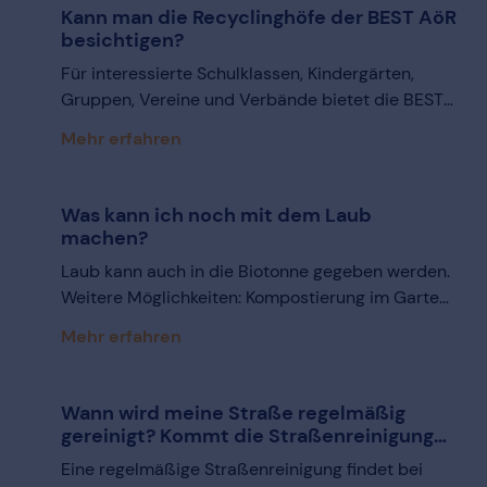
Kann man die Recyclinghöfe der BEST AöR
besichtigen?
Für interessierte Schulklassen, Kindergärten,
Gruppen, Vereine und Verbände bietet die BEST
AöR kostenlose Besichtigungen des Recyclinghofs
Mehr erfahren
Donnerberg an. Die Führung wird von BEST AöR
MitarbeiterInnen geleitet. Auf dem Recyclinghof
können Sie die Abgabe der unterschiedlichen
Was kann ich noch mit dem Laub
Abfallsorten beobachten, die
machen?
Recyclingmöglichkeiten diskutieren und den
Laub kann auch in die Biotonne gegeben werden.
Umgang mit Schadstoffen thematisieren.
Weitere Möglichkeiten: Kompostierung im Garten,
Außerdem stellen wir die Photovoltaik-Anlage
Einsatz als Bodenverbesserer.
der BEST AöR vor und erläutern ihre Funktionen.
Mehr erfahren
Planen Sie für die Besichtigung etwa 45 Minuten
ein. Tragen Sie den Wetterverhältnissen
Wann wird meine Straße regelmäßig
entsprechende Kleidung! Sollten Sie Interesse an
gereinigt? Kommt die Straßenreinigung
einem Besichtigungstermin haben, so rufen Sie
immer zur gleichen Zeit am gleichen
uns an unter Telefon: 02041/796931
Eine regelmäßige Straßenreinigung findet bei
Wochentag?