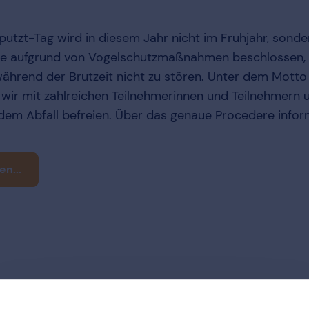
putzt-Tag wird in diesem Jahr nicht im Frühjahr, sond
rde aufgrund von Vogelschutzmaßnahmen beschlossen,
ährend der Brutzeit nicht zu stören. Unter dem Motto
 wir mit zahlreichen Teilnehmerinnen und Teilnehmern 
dem Abfall befreien. Über das genaue Procedere infor
n...