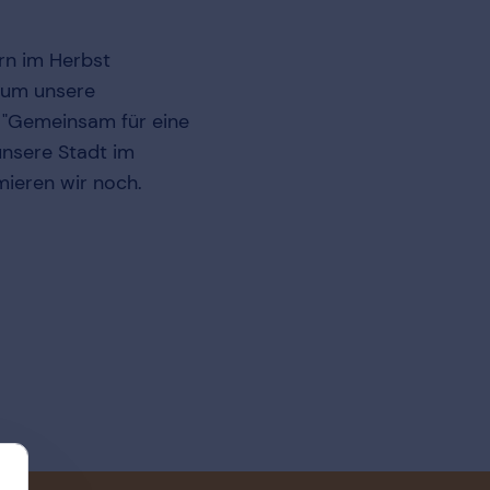
ern im Herbst
 um unsere
 "Gemeinsam für eine
unsere Stadt im
mieren wir noch.